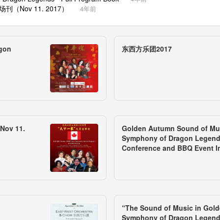
（Nov 11. 2017）
4年前
gon
东西方乐团2017
v 11.
Golden Autumn Sound of Mu
Symphony of Dragon Legend
Conference and BBQ Event 
“The Sound of Music in Gol
Symphony of Dragon Legen