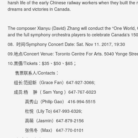
harsh life of the early Chinese railway workers when they built the
dreams and victories in Canada.
The composer Xianyu (David) Zhang will conduct the “One World, 
and the full symphony orchestra players to celebrate Canada's 150th
0
8
.
时间
/Symphony Concert Date
: Sat. Nov 11. 2017, 19:30
09
.
地点
/Concert Venue
: Toronto Centre For Arts. 5040 Yonge Stree
1
0
.
票價
/Tickets
：
$35
、
$50
、
$65
；
售票联系人
/Contacts
：
组长
:
笵迎新
（
Grace Fan
）
647-927-3066;
成员
:
杨
翀（
Sam Yang
）
647-767-6023
高秀山（
Philip Gao
）
416-994-5515
杜悦（
Lily To) 647-993-6326;
高萌（
Jasmin
）
647-879-2156
张伟冬（
Max
）
647-770-0101