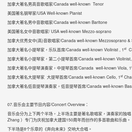
加拿大著名男高音歌唱家
/
Canada well-known Tenor
美国著名钢琴家
/
USA Well-known Pianist
加拿大著名男中音歌唱家
/
Canada well-known Baritone
美国著名女中音歌唱家
/
USA well-known Mezzo-
加拿大优秀女中
(
高
)
音歌唱家
/
Canada well-known Mezzosoprano &
st
加拿大著名小提琴家，
乐队首席
/Canada well-known Violinist
, 1
C
加拿大著名小提琴家，第二小提琴首席
/Canada well-known Violinist,
加拿大著名中提琴演奏家，中提琴首席
/Canada
well-known Viola, 1
st
加拿大著名大提琴家
大提琴首席
/Canada well-known Cello, 1
C
加拿大著名低音提琴演奏家
，
低音提琴首席
/
Canada well-known Bas
0
7
.
音乐会主要节目内容
/Concert Overview
：
音乐会分为上下两个半场，
上半场主要是著名歌唱家，
演奏家的独唱
Zhang
）专门为庆祝加拿大建国
150
周年而创作的多首歌曲和乐曲
。
下半场是
8
个乐章的《
奔向未来》交响大合唱
。