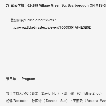
7)
武云学校
：
62-295 Village Green Sq, Scarborough ON
M1S 0
售票網頁
/Online o
r
d
e
r tickets :
http://www.ticketmaster.ca/event/10005301AF4E3B5D
节目单
Program
节目主持人
/MC
：
胡宏
（
David Hu ）
，周小璇 （
Christine Zhou
）
朗诵
/Recitation
：
孙殿涛
（
Diantao Sun），王燕云（ Victoria Wa