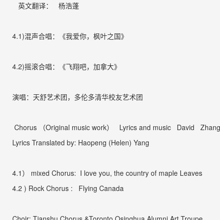
英文翻译：
杨浩蓬
4.1)
混声合唱：《我爱你，
枫叶之国》
4.2)
摇滚合唱：《飞翔吧，加拿大》
演唱：天舒艺术团，多伦多清华校友艺术团
Chorus
（
Original music work
）
Lyrics and music David Zhan
Lyrics Translated by: Haopeng (Helen) Yang
4.1
）
mixed Chorus: I love you, the country of maple Leaves
4.2 ) Rock Chorus : Flying Canada
Choir: Tianshu Chorus &
Toronto Qsinghua Alumni Art Troupe