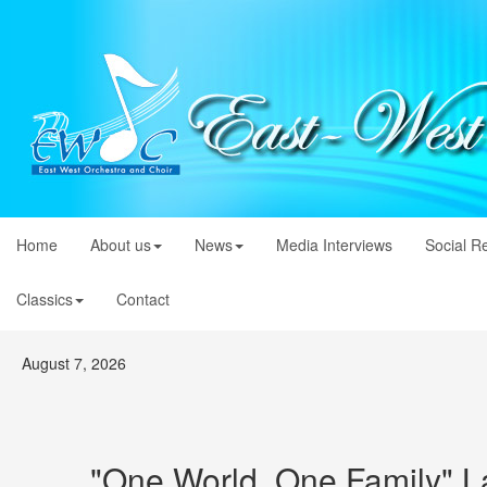
Home
About us
News
Media Interviews
Social R
Classics
Contact
August 7, 2026
"One World, One Family" L