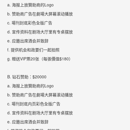
a.
海报上放贊助商的
Logo
b.
赞助商广告在劇場大屏幕滚动播
放
c.
場刊
封底彩色全版广
告
d.
宣传资料在剧场大厅里有专桌摆
放
e.
应邀出席酒会并致辞
f.
提供机会和政要们一起拍
照
g.
贈送
VIP
票
20
张
（每張價值
$180
）
B.
钻石赞助：
$20000
a.
海报上放贊助商的
Logo
b.
赞助商广告在劇場大屏幕滚动播
放
c.
場刊
封底内页彩色全版广
告
d.
宣传资料在剧场大厅里有专桌摆
放
e.
应邀出席酒会并致辞