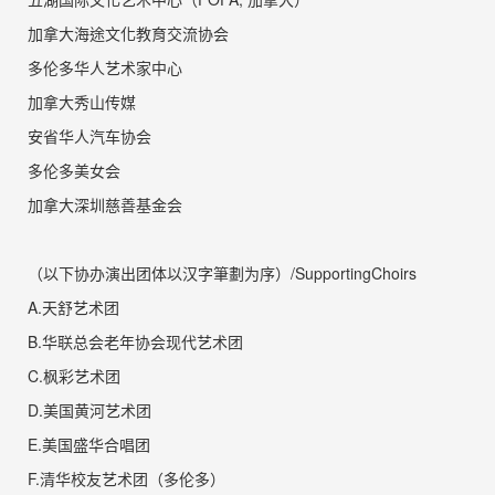
加拿大海途文化教育交流协
会
多伦多华人艺术家中
心
加拿大秀山传
媒
安省华人汽车协
会
多伦多美女会
加拿大深圳慈善基金会
（以下协办演出团体以汉字筆劃为序
）
/
Supporting
Choirs
A.天舒艺术团
B.
华联总会老年协会现代艺术团
C.
枫彩艺术团
D
.美国黄河艺术团
E
.美国盛华合唱团
F.清华校友艺术团（多伦多）