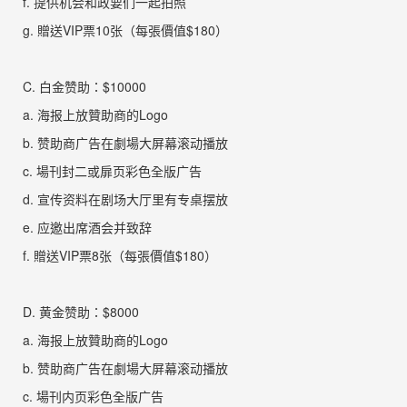
f.
提供机会和政要们一起拍照
g.
贈送
VIP
票
10
张
（每張價值
$180
）
C.
白金赞助：
$10000
a.
海报上放贊助商的
Logo
b.
赞助商广告在劇場大屏幕滚动播
放
c.
場刊
封二或扉页彩色全版广
告
d.
宣传资料在剧场大厅里有专桌摆
放
e.
应邀出席酒会并致辞
f.
贈送
VIP
票
8
张
（每張價值
$180
）
D.
黄金赞助：
$8000
a.
海报上放贊助商的
Logo
b.
赞助商广告在劇場大屏幕滚动播
放
c.
場刊
内页彩色全版广
告