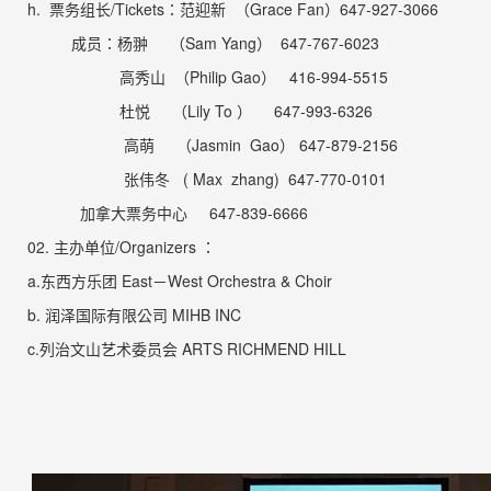
h.
票务组
长
/Tickets
：范迎新
（
Grace Fan
）
647-927-3066
成员：杨
翀
（
Sam Yang
）
647-767-6023
高秀山
（
Philip Gao
）
416-994-5515
杜
悦
（
Lily To
）
647-993-6326
高萌
（
Jasmin Gao
）
647-879-2156
张伟冬
( Max zhang) 647-770-0101
加拿大票务中心
647-839-6666
02.
主办单位
/Organizers
：
a.
东西方乐团
East
－
West Orchestra & Choir
b.
润泽国际有限公司
MIHB INC
c.
列治文山艺术委员会
ARTS RICHMEND HILL