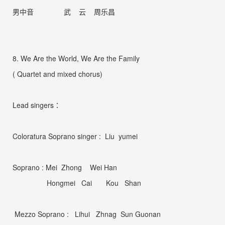
男中音 武 云 周乐昌
8. We Are the World, We Are the Family
( Quartet and mixed chorus)
Lead singers
：
Coloratura Soprano
singer : Liu yumei
Soprano : Mei Zhong Wei Han
Hongmei Cai Kou Shan
Mezzo Soprano : Lihui Zhnag Sun Guonan