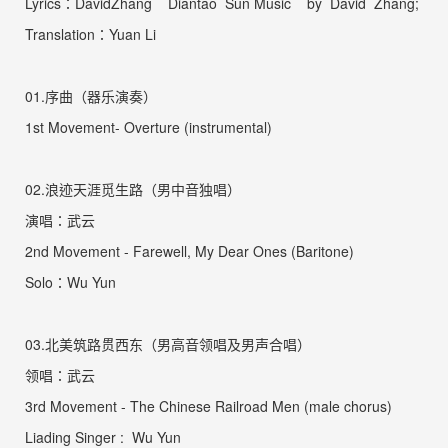
Lyrics
：DavidZhang Diantao
Sun Music
by David Zhang;
Translation
：Yuan Li
01.
序曲（器乐演奏）
1st Movement- Overture (instrumental)
02.
浪迹天涯觅生路（男中音独唱）
演唱：武云
2nd Movement - Farewell, My Dear Ones (Baritone)
Solo：Wu Y
un
03.
北美筑路贯西东（男高音领唱及男声合唱）
领唱：
武云
3rd Movement - The Chinese Railroad Men (male chorus)
Liading Singer :
Wu Yun