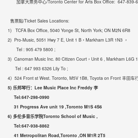
加拿大票务中心
/Toronto Center for Arts Box Office:
647-839-6
售票點
/Ticket Sales Locations
:
1)
TCFA Box Office, 5040 Yonge St, North York; ON M2N 6R8
2) Pro-Music, 5051 Hwy 7 E, Unit 1 B
，
Markham L3R 1N3
，
Tel : 905 479 5800 ;
3)
Canoman Music Inc. 80 Citizen Court
，
Unit 6 , Markham L6G 
Tel : 647 993 6326 Lily To ;
4
）
524 Front st West. Toronto, M5V 1B8, Toyota on Front
丰田车
5)
乐邦琴行
：
Lee Music Place Inc Freddy
李
Tel:647-298-0990
31 Progress Ave unit 19 ,Toronto M1S 4S6
6)
多伦多音乐学院
Toronto School of Music ,
Tel:647-938-8862
41 Metropolitan Road,Toronto ,ON M1R 2T5