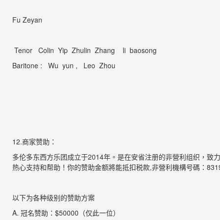
Fu Zeyan
Tenor
Colin Yip Zhulin Zhang li baosong
Baritone : Wu yun ,
Leo
Zhou
1
2
.
商家赞助
：
多伦多东西方乐团成立于
2014
年。是在安省注册的非營利组织，致
热心支持和帮助！你的赞助金额將能抵扣税款
,
非營利機構号碼：
831
以下为各种级别的赞助方案
A.
冠名赞助：
$50000
（仅此一位
）