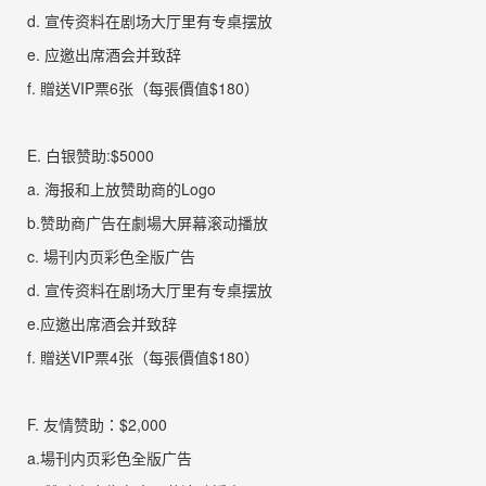
d.
宣传资料在剧场大厅里有专桌摆
放
e.
应邀出席酒会并致辞
f.
贈送
VIP
票
6
张
（每張價值
$180
）
E.
白银赞助
:$5000
a.
海报和上放赞助商的
Logo
b.
赞助商广告在劇場大屏幕滚动播
放
c
.
場刊
内页彩色全版广
告
d.
宣传资料在剧场大厅里有专桌摆
放
e.
应邀出席酒会并致
辞
f.
贈送
VIP
票
4
张
（每張價值
$180
）
F.
友情赞助：
$2,000
a.
場刊
内页彩色全版广
告