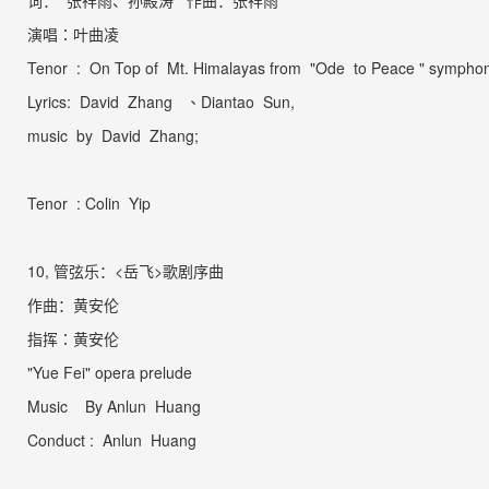
词： 张祥雨、孙殿涛
作曲：张祥雨
演唱：叶曲凌
Tenor :
On Top of
Mt. Himalayas from
"Ode
to Peace " sympho
Lyrics: David
Zhang 、Diantao Sun,
music by David Zhang;
Teno
r
: Colin
Yip
10,
管弦乐：
<
岳飞
>
歌剧序曲
作曲：黄安伦
指挥：黄安伦
"Yue Fei" opera prelude
Music By Anlun Huang
Conduct :
Anlun Huang