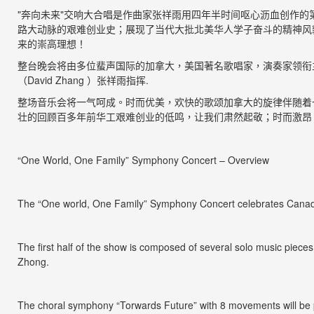
"
奔向未来
"
交响大合唱是作曲家张祥雨用四年半时间呕心沥血创作的
路大动脉的艰难创业史；展现了当代大批北美华人学子奋斗的精神风
来的崇高理想
！
整台晚会将由多位蜚声国际的加拿大，
美国著名歌唱家，
演奏家领衔
（
David Zhang
）张祥雨指挥
.
整场音乐会将一气呵成。时而优美，欢快的歌颂加拿大的旋律伴随着
壮的回顾百多年前华工艰难创业的低鸣，让我们肃然起敬；时而激昂
“One World, One Family” Symphony Concert – Overview
The “One world, One Family” Symphony Concert celebrates Canad
The first half of the show is composed of several solo music piec
Zhong.
The choral symphony “Torwards Future” with 8 movements will be pr