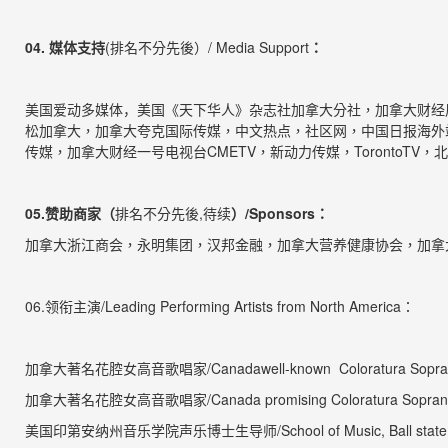
04.
媒体支持
(
排名不分先後）
/ Media Support
：
美国爱动多媒体，
美国《天下华人》杂志社加拿大分社，加拿大财经
松加拿大，加拿大夸克国际传媒，中文热点，社区网，中国日报海外
传媒
，
加拿大
财经
一号
电视
台
CMETV
，新动力传媒，
TorontoTV
，
北
05.
赞助商家（
排名不分先後,
待续
）
/Sponsors
：
加拿大浙江商会，永明集团，汉邦金融，加拿大营养健康协会，加拿
0
6
.
领衔主演
/Leading Performing Artists from North America
：
加拿大著名花腔女高音歌唱家
/Canadawell-known Coloratura Sop
加拿大著名花腔女高音歌唱家
/Canada promising Coloratura Sopra
美
国
印第安纳州音乐学院声乐博士生导师
/
School of Music, Ball state