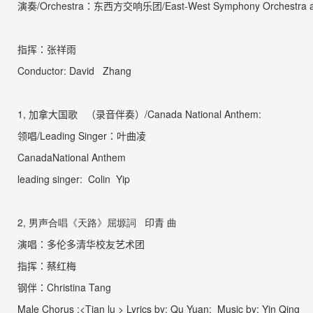
演奏
/Orchestra
：
东西方交响乐团
/East-West Symphony Orchestra 
指挥
：
张祥雨
Conductor: David
Zhang
1,
加拿大国歌
（录音伴奏）
/Canada National Anthem:
领唱
/Leading Singer
：
叶曲凌
Canada
National Anthem
leading singer:
Colin Yip
2,
男声合唱《天路》屈塬
詞
印青
曲
演唱
：
多伦多清华校友艺术团
指挥：蔡红梅
钢伴：
Christina Tang
Male Chorus :<Tian lu > Lyrics by:
Qu Yuan
;
Music by:
Yin Qing