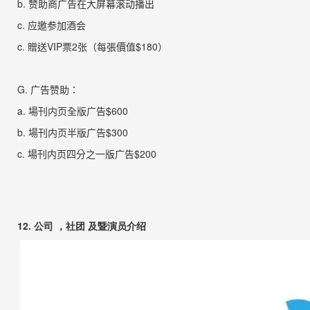
b.
赞助商广告在大屏幕滚动播
出
c.
应邀参加酒
会
c.
贈送
VIP
票
2
张
（每張價值
$180
）
G.
广告赞助：
a.
場刊
内页全版广告
$600
b.
場刊
内页半版广告
$300
c.
場刊
内页四分之一版广告
$200
12. 公司 ，社团 及暨演员介绍